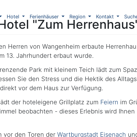
Hotel
Ferienhäuser
Region
Kontakt
Such
Hotel "Zum Herrenhaus
den Herren von Wangenheim erbaute Herrenhau
im 13. Jahrhundert erbaut wurde.
renzende Park mit kleinem Teich lädt zum Spaz
gessen Sie den Stress und die Hektik des Alltag
 direkt vor dem Haus zur Verfügung.
dt der hoteleigene Grillplatz zum
Feiern
im Gr
immel beobachten - dieses Erlebnis wird Ihnen
ch vor den Toren der
Wartburgstadt Eisenach
und