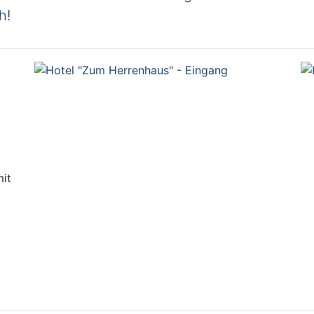
ch
!
it